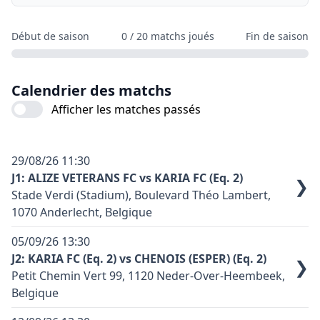
Début de saison
0
/
20
matchs joués
Fin de saison
Calendrier des matchs
Afficher les matches passés
29/08/26
11:30
J1: ALIZE VETERANS FC vs KARIA FC (Eq. 2)
❯
Stade Verdi (Stadium), Boulevard Théo Lambert,
1070 Anderlecht, Belgique
Terrain synthétique: non
05/09/26
13:30
Code terrain: A08
J2: KARIA FC (Eq. 2) vs CHENOIS (ESPER) (Eq. 2)
❯
Petit Chemin Vert 99, 1120 Neder-Over-Heembeek,
Couleur principale équipe domicile: Rouge et Noir
Belgique
Couleur principale équipe exterieure: Noir
Terrain synthétique: oui