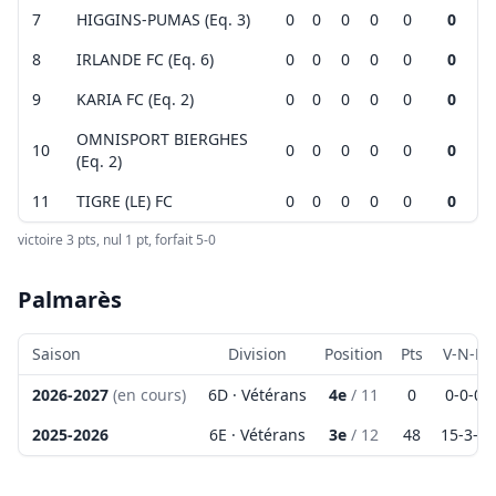
Vérifiez toujours ces infos sur
lien
7
HIGGINS-PUMAS (Eq. 3)
0
0
0
0
0
0
Voir sur calabssa:
lien
Leaflet
|
©
OpenStreetMap
contributors ©
CARTO
8
IRLANDE FC (Eq. 6)
0
0
0
0
0
0
+
9
KARIA FC (Eq. 2)
0
0
0
0
0
0
−
OMNISPORT BIERGHES
10
0
0
0
0
0
0
(Eq. 2)
Leaflet
|
©
OpenStreetMap
contributors ©
CARTO
11
TIGRE (LE) FC
0
0
0
0
0
0
victoire 3 pts, nul 1 pt, forfait 5-0
Palmarès
Saison
Division
Position
Pts
V-N-D
2026-2027
(en cours)
6D · Vétérans
4e
/
11
0
0
-
0
-
0
2025-2026
6E · Vétérans
3e
/
12
48
15
-
3
-
4