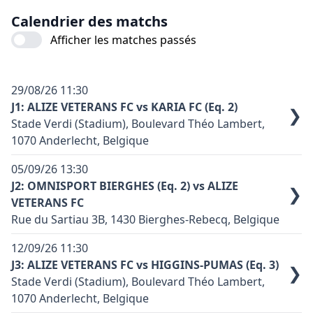
Calendrier des matchs
Afficher les matches passés
29/08/26
11:30
J1: ALIZE VETERANS FC vs KARIA FC (Eq. 2)
❯
Stade Verdi (Stadium), Boulevard Théo Lambert,
1070 Anderlecht, Belgique
Terrain synthétique: non
05/09/26
13:30
Code terrain: A08
J2: OMNISPORT BIERGHES (Eq. 2) vs ALIZE
❯
VETERANS FC
Couleur principale équipe domicile: Rouge et Noir
Rue du Sartiau 3B, 1430 Bierghes-Rebecq, Belgique
Couleur principale équipe exterieure: Noir
Terrain synthétique: non
Contact équipe domicile: Faid'Herbe T (0475.82.12.92 -
12/09/26
11:30
Code terrain: B02
thierry.faidherbe@outlook.be)
J3: ALIZE VETERANS FC vs HIGGINS-PUMAS (Eq. 3)
❯
Stade Verdi (Stadium), Boulevard Théo Lambert,
Couleur principale équipe domicile: Bordeaux
Accès voiture : Via la chaussée de Mons jusqu'à
1070 Anderlecht, Belgique
Couleur principale équipe exterieure: Rouge et Noir
Veeweyde (carrefour Fr. Van Kalken). Prendre à droite