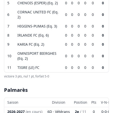
5
CHENOIS (ESPER) (Eq. 2)
0
0
0
0
0
0
Vérifiez toujours ces infos sur
lien
+
CORNAC UNITED FC (Eq.
Voir sur calabssa:
lien
6
0
0
0
0
0
0
−
2)
+
7
HIGGINS-PUMAS (Eq. 3)
0
0
0
0
0
0
−
Leaflet
|
©
OpenStreetMap
contributors ©
CARTO
8
IRLANDE FC (Eq. 6)
0
0
0
0
0
0
9
KARIA FC (Eq. 2)
0
0
0
0
0
0
Leaflet
|
©
OpenStreetMap
contributors ©
CARTO
OMNISPORT BIERGHES
10
0
0
0
0
0
0
(Eq. 2)
11
TIGRE (LE) FC
0
0
0
0
0
0
victoire 3 pts, nul 1 pt, forfait 5-0
Palmarès
Saison
Division
Position
Pts
V-N-D
2026-2027
(en cours)
6D · Vétérans
2e
/
11
0
0
-
0
-
0