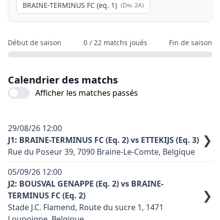
BRAINE-TERMINUS FC (eq. 1)
(Div.
2A
)
Début de saison
0
/
22
matchs joués
Fin de saison
Calendrier des matchs
Afficher les matches passés
29/08/26
12:00
❯
J1: BRAINE-TERMINUS FC (Eq. 2) vs ETTEKIJS (Eq. 3)
Rue du Poseur 39, 7090 Braine-Le-Comte, Belgique
Terrain synthétique: non
05/09/26
12:00
Code terrain: B11
J2: BOUSVAL GENAPPE (Eq. 2) vs BRAINE-
❯
TERMINUS FC (Eq. 2)
Couleur principale équipe domicile: Jaune et rouge
Stade J.C. Flamend, Route du sucre 1, 1471
Couleur principale équipe exterieure: Noir rayé de
Loupoigne, Belgique