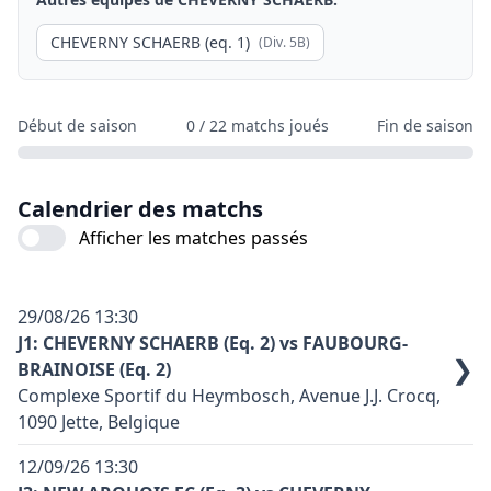
CHEVERNY SCHAERB (eq. 1)
(Div.
5B
)
Début de saison
0
/
22
matchs joués
Fin de saison
Calendrier des matchs
Afficher les matches passés
29/08/26
13:30
J1: CHEVERNY SCHAERB (Eq. 2) vs FAUBOURG-
❯
BRAINOISE (Eq. 2)
Complexe Sportif du Heymbosch, Avenue J.J. Crocq,
1090 Jette, Belgique
Terrain synthétique: oui
12/09/26
13:30
Code terrain: J01