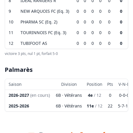
8
IDEAL RANGERS R
0
0
0
0
0
0
9
NEW ARQUOIS FC (Eq. 3)
0
0
0
0
0
0
10
PHARMA SC (Eq. 2)
0
0
0
0
0
0
11
TOURINNOIS FC (Eq. 3)
0
0
0
0
0
0
12
TUBIFOOT AS
0
0
0
0
0
0
victoire 3 pts, nul 1 pt, forfait 5-0
Palmarès
Saison
Division
Position
Pts
V-N-D
2026-2027
(en cours)
6B · Vétérans
4e
/
12
0
0
-
0
-
0
2025-2026
6B · Vétérans
11e
/
12
22
5
-
7
-
10