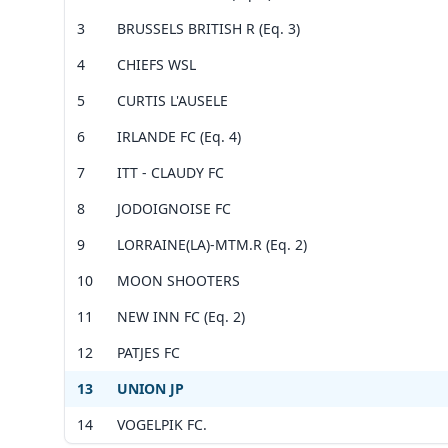
Vérif
Vérif
3
BRUSSELS BRITISH R (Eq. 3)
Voir 
Voir 
Leaflet
|
©
OpenStreetMap
contributors ©
CARTO
4
CHIEFS WSL
Leaflet
|
©
OpenStreetMap
contributors ©
CARTO
5
CURTIS L'AUSELE
6
IRLANDE FC (Eq. 4)
7
ITT - CLAUDY FC
8
JODOIGNOISE FC
9
LORRAINE(LA)-MTM.R (Eq. 2)
10
MOON SHOOTERS
11
NEW INN FC (Eq. 2)
12
PATJES FC
13
UNION JP
14
VOGELPIK FC.