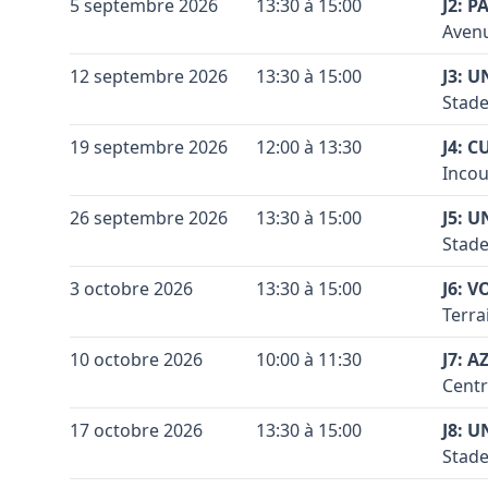
+
5 septembre 2026
13:30 à 15:00
J2: P
Code 
Avenu
−
Coule
Terra
+
12 septembre 2026
13:30 à 15:00
J3: 
Coule
Code 
Stade
−
Conta
Coule
Terra
+
19 septembre 2026
12:00 à 13:30
J4: C
Coule
Code 
Accès
Incou
−
Conta
Coule
Vérif
Terra
+
26 septembre 2026
13:30 à 15:00
J5: U
Coule
Voir 
Code 
Accès
Stade
−
Leaflet
|
©
OpenStreetMap
contributors ©
CARTO
(n° 6
Conta
Coule
Terra
+
3 octobre 2026
13:30 à 15:00
signa
J6: V
Coule
Code 
Accès
Limel
Terra
−
Conta
jusqu
Coule
Vérif
Terra
+
10 octobre 2026
10:00 à 11:30
J7: A
pont 
Coule
Voir 
Code 
Accès
Centr
−
Leaflet
|
©
OpenStreetMap
contributors ©
CARTO
droit
Gembl
Conta
Coule
Limel
Terra
+
17 octobre 2026
13:30 à 15:00
l’E41
J8: U
Coule
de su
Code 
Accès
direc
Stade
−
jusqu
Conta
droit
Coule