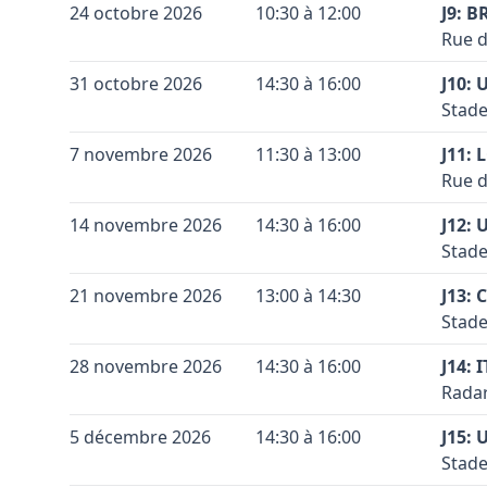
Vérif
Terra
+
Sorbi
24 octobre 2026
10:30 à 12:00
J9: B
Coule
Voir 
Code 
Accès
Vérif
Rue d
−
Leaflet
|
©
OpenStreetMap
contributors ©
CARTO
Vérif
la N4
Voir 
Conta
Coule
Terra
Leaflet
|
©
OpenStreetMap
contributors ©
CARTO
Voir 
+
31 octobre 2026
14:30 à 16:00
secon
J10:
Leaflet
|
©
OpenStreetMap
contributors ©
CARTO
Coule
Code 
Accès
terra
Stade
−
premi
Conta
Coule
Terra
Vérif
+
7 novembre 2026
11:30 à 13:00
J. Du
J11: 
Coule
Code 
Accès
Voir 
Rue d
−
Leaflet
|
©
OpenStreetMap
contributors ©
CARTO
Vérif
Conta
Coule
Vérif
Terra
Voir 
+
14 novembre 2026
14:30 à 16:00
J12: 
Leaflet
|
©
OpenStreetMap
contributors ©
CARTO
Coule
Voir 
Code 
Accès
Stade
−
Leaflet
|
©
OpenStreetMap
contributors ©
CARTO
la br
Conta
Coule
Terra
+
21 novembre 2026
13:00 à 14:30
prend
J13: 
Coule
Code 
Accès
Stade
−
Vérif
Conta
Coule
Vérif
Terra
Voir 
+
28 novembre 2026
14:30 à 16:00
J14: 
Leaflet
|
©
OpenStreetMap
contributors ©
CARTO
Coule
Voir 
Code 
Accès
Radar
−
Leaflet
|
©
OpenStreetMap
contributors ©
CARTO
droit
Conta
Coule
Terra
+
5 décembre 2026
14:30 à 16:00
J15: 
Coule
Vérif
Code 
Accès
Stade
−
Voir 