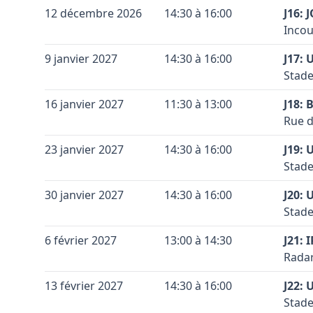
Conta
Leaflet
|
©
OpenStreetMap
contributors ©
CARTO
Coule
Vérif
Terra
+
12 décembre 2026
14:30 à 16:00
J16:
Coule
Voir 
Code 
Accès
Incou
−
Leaflet
|
©
OpenStreetMap
contributors ©
CARTO
(term
Conta
Coule
Terra
+
9 janvier 2027
14:30 à 16:00
J17: 
Coule
Vérif
Code 
Accès
Stade
−
Voir 
Meche
Conta
Leaflet
|
©
OpenStreetMap
contributors ©
CARTO
Coule
Terra
+
16 janvier 2027
11:30 à 13:00
Par 
J18: 
Coule
Code 
Accès
Meche
Rue d
−
Conta
Coule
Vérif
Terra
Vérif
+
23 janvier 2027
14:30 à 16:00
J19: 
Coule
Voir 
Code 
Accès
Voir 
Stade
−
Leaflet
|
©
OpenStreetMap
contributors ©
CARTO
Leaflet
|
©
OpenStreetMap
contributors ©
CARTO
Gembl
Conta
Coule
Terra
+
30 janvier 2027
14:30 à 16:00
l’E41
J20: 
Coule
Code 
Accès
direc
Stade
−
Conta
droit
Coule
Vérif
Terra
+
6 février 2027
13:00 à 14:30
J21: 
Coule
Voir 
Code 
Accès
Vérif
Radar
−
Leaflet
|
©
OpenStreetMap
contributors ©
CARTO
droit
Voir 
Conta
Coule
Terra
Leaflet
|
©
OpenStreetMap
contributors ©
CARTO
+
13 février 2027
14:30 à 16:00
J22: 
Coule
Vérif
Code 
Accès
Stade
−
Voir 