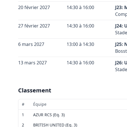
Conta
Leaflet
|
©
OpenStreetMap
contributors ©
CARTO
Coule
Vérif
Terra
+
20 février 2027
14:30 à 16:00
J23:
Coule
Voir 
Code 
Accès
Comp
−
Leaflet
|
©
OpenStreetMap
contributors ©
CARTO
Conta
Coule
Vérif
Terra
+
27 février 2027
14:30 à 16:00
J24: 
Coule
Voir 
Code 
Accès
Stade
−
Leaflet
|
©
OpenStreetMap
contributors ©
CARTO
Meche
Conta
Coule
Terra
+
6 mars 2027
13:00 à 14:30
Par 
J25: 
Coule
Code 
Accès
Meche
Bosst
−
Conta
Coule
Vérif
Terra
Vérif
+
13 mars 2027
14:30 à 16:00
J26: 
Coule
Voir 
Code 
Accès
Voir 
Stade
−
Leaflet
|
©
OpenStreetMap
contributors ©
CARTO
Leaflet
|
©
OpenStreetMap
contributors ©
CARTO
Namur
Conta
Coule
Terra
+
par l
Coule
Code 
Accès
−
Classement
Vérif
Conta
Coule
Vérif
Voir 
Leaflet
|
©
OpenStreetMap
contributors ©
CARTO
Coule
Voir 
Accès
#
Équipe
Leaflet
|
©
OpenStreetMap
contributors ©
CARTO
Sous 
Conta
1
AZUR RCS (Eq. 3)
signa
Accès
Le te
2
BRITISH UNITED (Eq. 3)