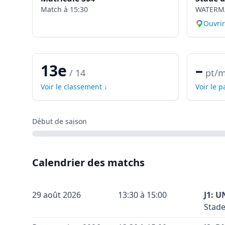
Match à
15:30
WATERM
Ouvri
13e
–
/
14
pt/m
Voir le classement ↓
Voir le 
Début de saison
Calendrier des matchs
29 août 2026
13:30 à 15:00
J1: U
Stade
Terra