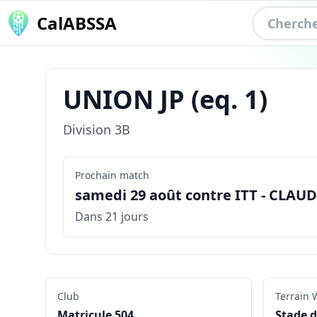
CalABSSA
UNION JP
(eq.
1
)
Division
3B
Prochain match
samedi 29 août contre ITT - CLAUD
Dans 21 jours
Club
Terrain
W
Matricule
504
Stade d