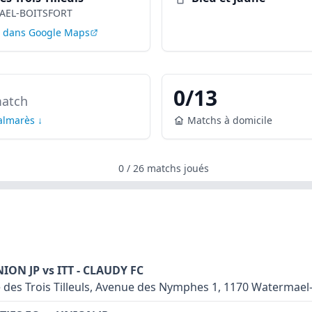
AEL-BOITSFORT
r dans Google Maps
0
/
13
atch
palmarès ↓
Matchs à domicile
0
/
26
matchs joués
NION JP vs ITT - CLAUDY FC
 des Trois Tilleuls, Avenue des Nymphes 1, 1170 Watermael-
in synthétique: oui