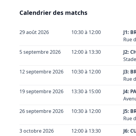
Calendrier des matchs
29 août 2026
10:30 à 12:00
J1: B
Rue d
Terra
+
5 septembre 2026
12:00 à 13:30
J2: C
Code 
Stade
−
Coule
Terra
+
12 septembre 2026
10:30 à 12:00
J3: B
Coule
Code 
Rue d
−
Conta
Coule
Terra
+
19 septembre 2026
13:30 à 15:00
J4: P
Coule
Code 
Accès
Avenu
−
la br
Conta
Coule
Terra
+
26 septembre 2026
10:30 à 12:00
prend
J5: B
Coule
Code 
Accès
Rue d
−
Vérif
(term
Conta
Coule
Terra
Voir 
+
3 octobre 2026
12:00 à 13:30
J6: C
Leaflet
|
©
OpenStreetMap
contributors ©
CARTO
Coule
Vérif
Code 