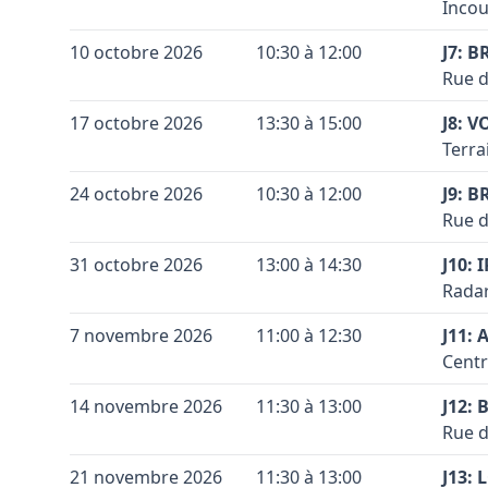
Accès
Incou
−
Voir 
la br
Conta
Leaflet
|
©
OpenStreetMap
contributors ©
CARTO
Coule
Terra
+
10 octobre 2026
10:30 à 12:00
prend
J7: B
Coule
Code 
Accès
Rue d
−
Vérif
(n° 6
Conta
Coule
Terra
Voir 
+
17 octobre 2026
13:30 à 15:00
signa
J8: V
Leaflet
|
©
OpenStreetMap
contributors ©
CARTO
Coule
Code 
Accès
Limel
Terra
−
la br
Conta
jusqu
Coule
Terra
+
24 octobre 2026
10:30 à 12:00
prend
J9: B
pont 
Coule
Code 
Accès
Rue d
−
droit
Vérif
Gembl
Conta
Coule
Limel
Terra
Voir 
+
31 octobre 2026
13:00 à 14:30
l’E41
J10: 
Leaflet
|
©
OpenStreetMap
contributors ©
CARTO
Coule
de su
Code 
Accès
direc
Radar
−
jusqu
la br
Conta
droit
Coule
Terra
+
Sorbi
7 novembre 2026
11:00 à 12:30
prend
J11: 
Coule
Code 
Accès
Vérif
Centr
−
Vérif
Vérif
la N4
Voir 
Conta
Coule
Terra
Leaflet
|
©
OpenStreetMap
contributors ©
CARTO
Voir 
Voir 
+
14 novembre 2026
11:30 à 13:00
secon
J12:
Leaflet
|
©
OpenStreetMap
contributors ©
CARTO
Leaflet
|
©
OpenStreetMap
contributors ©
CARTO
Coule
Code 
Accès
terra
Rue d
−
la br
Conta
Coule
Terra
Vérif
+
21 novembre 2026
11:30 à 13:00
prend
J13: 