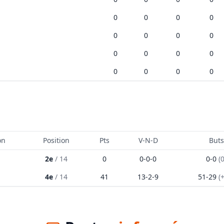
0
0
0
0
0
0
0
0
0
0
0
0
0
0
0
0
on
Position
Pts
V-N-D
Buts
2e
/
14
0
0
-
0
-
0
0
-
0
(
4e
/
14
41
13
-
2
-
9
51
-
29
(