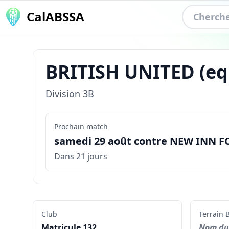
CalABSSA
BRITISH UNITED
(eq
Division
3B
Prochain match
samedi 29 août contre NEW INN FC 
Dans 21 jours
Club
Terrain
B
Matricule
132
Nom du 