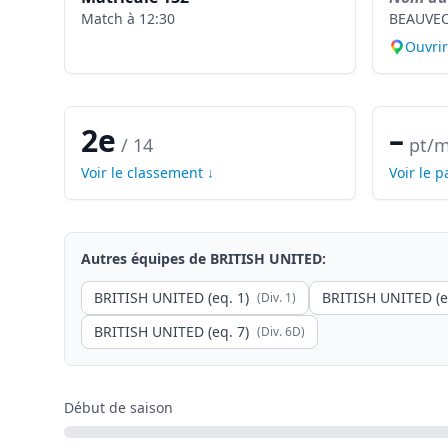
Match à
12:30
BEAUVE
Ouvri
2e
–
/
14
pt/m
Voir le classement ↓
Voir le 
Autres équipes de
BRITISH UNITED
:
BRITISH UNITED (eq. 1)
BRITISH UNITED (e
(Div.
1
)
BRITISH UNITED (eq. 7)
(Div.
6D
)
Début de saison