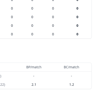
0
0
0
0
0
0
0
0
0
0
0
0
0
0
0
0
BP/match
BC/match
0
)
-
-
+22
)
2.1
1.2