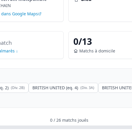
CHAIN
r dans Google Maps
0
/
13
atch
palmarès ↓
Matchs à domicile
q. 2)
BRITISH UNITED (eq. 4)
BRITISH UNITED
(Div.
2B
)
(Div.
3A
)
0
/
26
matchs joués