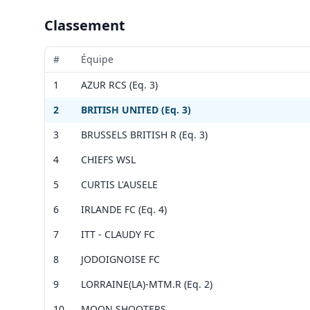
+
prend
Coule
Code 
Accès
−
Classement
Vérif
la br
Conta
Coule
Voir 
prend
Leaflet
|
©
OpenStreetMap
contributors ©
CARTO
Coule
Accès
#
Équipe
Vérif
Namur
Conta
1
AZUR RCS (Eq. 3)
Voir 
par l
Leaflet
|
©
OpenStreetMap
contributors ©
CARTO
Accès
2
BRITISH UNITED (Eq. 3)
Vérif
la br
Voir 
3
BRUSSELS BRITISH R (Eq. 3)
prend
Leaflet
|
©
OpenStreetMap
contributors ©
CARTO
4
CHIEFS WSL
Vérif
Voir 
5
CURTIS L'AUSELE
Leaflet
|
©
OpenStreetMap
contributors ©
CARTO
6
IRLANDE FC (Eq. 4)
7
ITT - CLAUDY FC
8
JODOIGNOISE FC
9
LORRAINE(LA)-MTM.R (Eq. 2)
10
MOON SHOOTERS