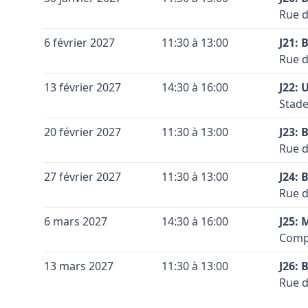
Leaflet
|
©
OpenStreetMap
contributors ©
CARTO
Coule
Code 
Accès
Meche
Rue d
−
la br
Conta
Coule
Terra
Vérif
+
6 février 2027
11:30 à 13:00
prend
J21: 
Coule
Code 
Accès
Voir 
Rue d
−
Leaflet
|
©
OpenStreetMap
contributors ©
CARTO
Vérif
Gembl
Conta
Coule
Terra
Voir 
+
13 février 2027
14:30 à 16:00
l’E41
J22: 
Leaflet
|
©
OpenStreetMap
contributors ©
CARTO
Coule
Code 
Accès
direc
Stade
−
la br
Conta
droit
Coule
Terra
+
20 février 2027
11:30 à 13:00
prend
J23: 
Coule
Code 
Accès
Vérif
Rue d
−
Vérif
droit
Voir 
Conta
Coule
Terra
Leaflet
|
©
OpenStreetMap
contributors ©
CARTO
Voir 
+
27 février 2027
11:30 à 13:00
J24: 
Leaflet
|
©
OpenStreetMap
contributors ©
CARTO
Coule
Vérif
Code 
Accès
Rue d
−
Voir 
la br
Conta
Leaflet
|
©
OpenStreetMap
contributors ©
CARTO
Coule
Terra
+
6 mars 2027
14:30 à 16:00
prend
J25:
Coule
Code 
Accès
Comp
−
Vérif
Conta
Coule
Vérif
Terra
Voir 
+
13 mars 2027
11:30 à 13:00
J26: 
Leaflet
|
©
OpenStreetMap
contributors ©
CARTO
Coule
Voir 
Code 
Accès
Rue d
−
Leaflet
|
©
OpenStreetMap
contributors ©
CARTO
la br
Conta
Coule
Terra