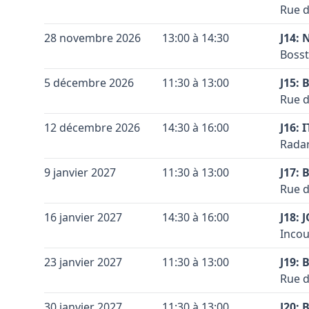
Coule
Code 
Accès
Voir 
Rue d
−
Leaflet
|
©
OpenStreetMap
contributors ©
CARTO
Vérif
Meche
Conta
Coule
Terra
Voir 
+
28 novembre 2026
13:00 à 14:30
Par 
J14: 
Leaflet
|
©
OpenStreetMap
contributors ©
CARTO
Coule
Code 
Accès
Meche
Bosst
−
premi
Conta
Coule
Terra
Vérif
+
5 décembre 2026
11:30 à 13:00
J. Du
J15: 
Coule
Code 
Accès
Voir 
Rue d
−
Leaflet
|
©
OpenStreetMap
contributors ©
CARTO
Vérif
la br
Conta
Coule
Terra
Voir 
+
12 décembre 2026
14:30 à 16:00
prend
J16: 
Leaflet
|
©
OpenStreetMap
contributors ©
CARTO
Coule
Code 
Accès
Radar
−
Vérif
droit
Conta
Coule
Terra
Voir 
+
9 janvier 2027
11:30 à 13:00
J17: 
Leaflet
|
©
OpenStreetMap
contributors ©
CARTO
Coule
Vérif
Code 
Accès
Rue d
−
Voir 
Sous 
Conta
Leaflet
|
©
OpenStreetMap
contributors ©
CARTO
Coule
Terra
+
16 janvier 2027
14:30 à 16:00
signa
J18: 
Coule
Code 
Accès
Le te
Incou
−
la br
Conta
Coule
Terra
Vérif
+
23 janvier 2027
11:30 à 13:00
prend
J19: 
Coule
Code 
Accès
Voir 
Rue d
−
Leaflet
|
©
OpenStreetMap
contributors ©
CARTO
Vérif
Meche
Conta
Coule
Terra
Voir 
+
30 janvier 2027
11:30 à 13:00
Par 
J20: 