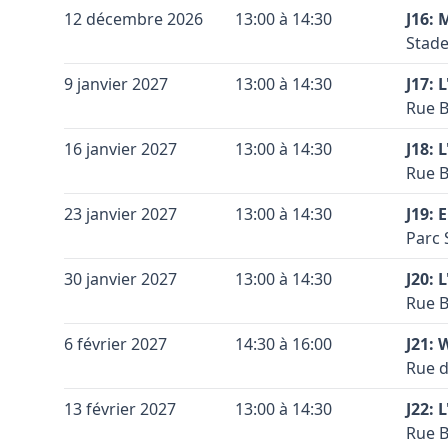
Conta
Leaflet
|
©
OpenStreetMap
contributors ©
CARTO
Coule
Terra
+
12 décembre 2026
13:00 à 14:30
J16: 
Coule
Vérif
Code 
Accès
Stade
−
Voir 
Soier
Conta
Leaflet
|
©
OpenStreetMap
contributors ©
CARTO
Coule
Terra
+
9 janvier 2027
13:00 à 14:30
Armée
J17: 
Coule
Code 
Accès
route
Rue B
−
direc
Conta
Coule
Terra
Vérif
+
16 janvier 2027
13:00 à 14:30
signa
J18: 
Coule
Code 
Accès
Voir 
ensui
Rue B
−
Leaflet
|
©
OpenStreetMap
contributors ©
CARTO
celle
Conta
Coule
Terra
Vérif
+
23 janvier 2027
13:00 à 14:30
J19: 
Coule
Vérif
Code 
Accès
Voir 
Parc 
−
Leaflet
|
©
OpenStreetMap
contributors ©
CARTO
Voir 
direc
Conta
Leaflet
|
©
OpenStreetMap
contributors ©
CARTO
Coule
Terra
+
30 janvier 2027
13:00 à 14:30
puis 
J20: 
Coule
Code 
Accès
Bruxe
Rue B
−
celle
Conta
Sporti
Coule
Terra
+
6 février 2027
14:30 à 16:00
J21: 
Coule
Vérif
Code 
Accès
Vérif
Rue d
−
Voir 
celle
Voir 
Conta
Leaflet
|
©
OpenStreetMap
contributors ©
CARTO
Coule
Terra
Leaflet
|
©
OpenStreetMap
contributors ©
CARTO
+
13 février 2027
13:00 à 14:30
J22: 
Coule
Vérif
Code 
Accès
Rue B
−
Voir 