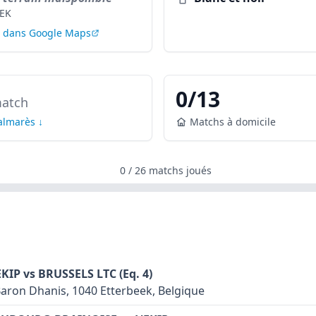
EK
r dans Google Maps
0
/
13
atch
palmarès ↓
Matchs à domicile
0
/
26
matchs joués
'EKIP vs BRUSSELS LTC (Eq. 4)
aron Dhanis, 1040 Etterbeek, Belgique
in synthétique: non