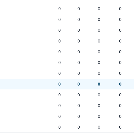
-ci à droite, ensuite la 2ème rue à droite (Rue Général Fivé),
0
0
0
0
iez toujours ces infos sur
http://www.abssa.be/
0
0
0
0
sur calabssa:
https://www.calabssa.be/c/662_1_l_ekip/
0
0
0
0
0
0
0
0
0
0
0
0
0
0
0
0
0
0
0
0
0
0
0
0
0
0
0
0
0
0
0
0
0
0
0
0
0
0
0
0