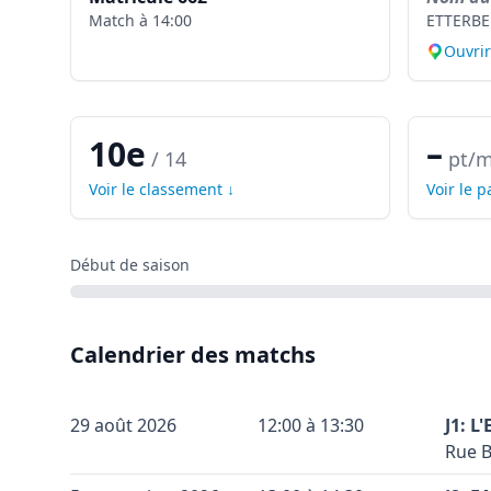
Match à
14:00
ETTERBE
Ouvri
10e
–
/
14
pt/m
Voir le classement ↓
Voir le 
Début de saison
Calendrier des matchs
29 août 2026
12:00 à 13:30
J1: L
Rue B
Terra