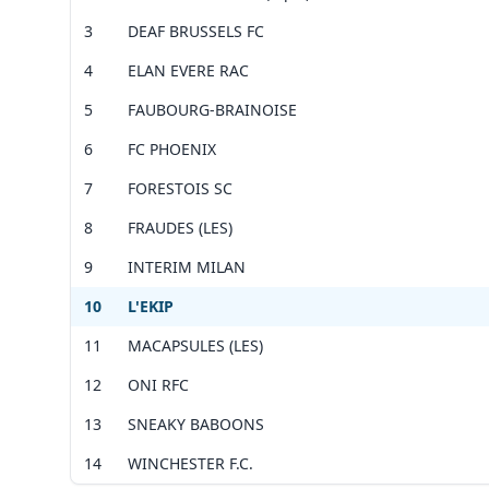
celle
3
DEAF BRUSSELS FC
Vérif
4
ELAN EVERE RAC
Voir 
Leaflet
|
©
OpenStreetMap
contributors ©
CARTO
5
FAUBOURG-BRAINOISE
6
FC PHOENIX
7
FORESTOIS SC
8
FRAUDES (LES)
9
INTERIM MILAN
10
L'EKIP
11
MACAPSULES (LES)
12
ONI RFC
13
SNEAKY BABOONS
14
WINCHESTER F.C.