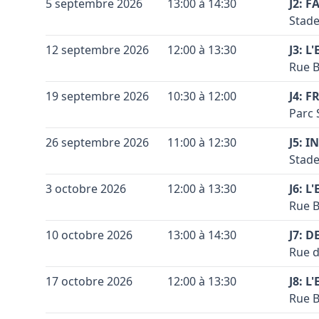
+
5 septembre 2026
13:00 à 14:30
J2: 
Code 
Stade
−
Coule
Terra
+
12 septembre 2026
12:00 à 13:30
J3: L
Coule
Code 
Rue B
−
Conta
Coule
Terra
+
19 septembre 2026
10:30 à 12:00
J4: F
Coule
Code 
Accès
Parc 
−
celle
Conta
Coule
Terra
+
26 septembre 2026
11:00 à 12:30
J5: I
Coule
Vérif
Code 
Accès
Stade
−
Voir 
"Carr
Conta
Leaflet
|
©
OpenStreetMap
contributors ©
CARTO
Coule
Terra
+
3 octobre 2026
12:00 à 13:30
de si
J6: L
Coule
Code 
Accès
Rue B
−
Vérif
celle
Conta
Coule
Terra
Voir 
+
10 octobre 2026
13:00 à 14:30
J7: D
Leaflet
|
©
OpenStreetMap
contributors ©
CARTO
Coule
Vérif
Code 
Accès
Rue d
−
Voir 
Conta
Leaflet
|
©
OpenStreetMap
contributors ©
CARTO
Coule
Vérif
Terra
+
17 octobre 2026
12:00 à 13:30
J8: L
Coule
Voir 
Code 
Accès
Rue B
−
Leaflet
|
©
OpenStreetMap
contributors ©
CARTO
"Carr
Conta
Coule