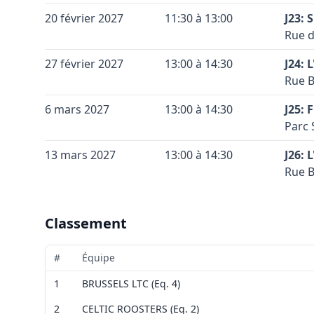
Conta
Leaflet
|
©
OpenStreetMap
contributors ©
CARTO
Coule
Vérif
Terra
+
20 février 2027
11:30 à 13:00
J23:
Coule
Voir 
Code 
Accès
Rue d
−
Leaflet
|
©
OpenStreetMap
contributors ©
CARTO
celle
Conta
Coule
Terra
+
27 février 2027
13:00 à 14:30
J24: 
Coule
Vérif
Code 
Accès
Rue B
−
Voir 
la br
Conta
Leaflet
|
©
OpenStreetMap
contributors ©
CARTO
Coule
Terra
+
6 mars 2027
13:00 à 14:30
prend
J25: 
Coule
Code 
Accès
Parc 
−
Vérif
celle
Conta
Coule
Terra
Voir 
+
13 mars 2027
13:00 à 14:30
J26: 
Leaflet
|
©
OpenStreetMap
contributors ©
CARTO
Coule
Vérif
Code 
Accès
Rue B
−
Voir 
droit
Conta
Leaflet
|
©
OpenStreetMap
contributors ©
CARTO
Coule
Terra
+
Coule
Vérif
Code 
Accès
−
Classement
Voir 
celle
Conta
Leaflet
|
©
OpenStreetMap
contributors ©
CARTO
Coule
Coule
Vérif
Accès
#
Équipe
Voir 
Conta
Leaflet
|
©
OpenStreetMap
contributors ©
CARTO
Vérif
1
BRUSSELS LTC (Eq. 4)
Voir 
Accès
2
CELTIC ROOSTERS (Eq. 2)
Leaflet
|
©
OpenStreetMap
contributors ©
CARTO