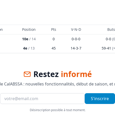
on
Position
Pts
V-N-D
Buts
10e
/
14
0
0
-
0
-
0
0
-
0
(
4e
/
13
45
14
-
3
-
7
59
-
41
(
Restez
informé
 CalABSSA : nouvelles fonctionnalités, début de saison, et
S'inscrire
Désinscription possible à tout moment.