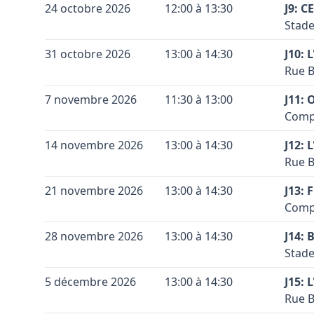
Terra
+
24 octobre 2026
12:00 à 13:30
de si
J9: C
Coule
Code 
Accès
Stade
−
Vérif
celle
Conta
Coule
Terra
Voir 
+
31 octobre 2026
13:00 à 14:30
J10:
Leaflet
|
©
OpenStreetMap
contributors ©
CARTO
Coule
Vérif
Code 
Accès
Rue B
−
Voir 
Haren
Conta
Leaflet
|
©
OpenStreetMap
contributors ©
CARTO
Coule
Terra
+
7 novembre 2026
11:30 à 13:00
J11: 
Coule
Vérif
Code 
Accès
Compl
−
Voir 
celle
Conta
Leaflet
|
©
OpenStreetMap
contributors ©
CARTO
Coule
Terra
+
14 novembre 2026
13:00 à 14:30
J12: 
Coule
Vérif
Code 
Accès
Rue B
−
Voir 
direc
Conta
Leaflet
|
©
OpenStreetMap
contributors ©
CARTO
Coule
Terra
+
21 novembre 2026
13:00 à 14:30
puis 
J13: 
Coule
Code 
Accès
Bruxe
Compl
−
celle
Conta
Sporti
Coule
Terra
+
28 novembre 2026
13:00 à 14:30
J14: 
Coule
Vérif
Code 
Accès
Vérif
Stade
−
Voir 
Natio
Voir 
Conta
Leaflet
|
©
OpenStreetMap
contributors ©
CARTO
Coule
Terra
Leaflet
|
©
OpenStreetMap
contributors ©
CARTO
+
5 décembre 2026
13:00 à 14:30
J15:
Coule
Vérif
Code 
Accès
Rue B
−
Voir 
celle