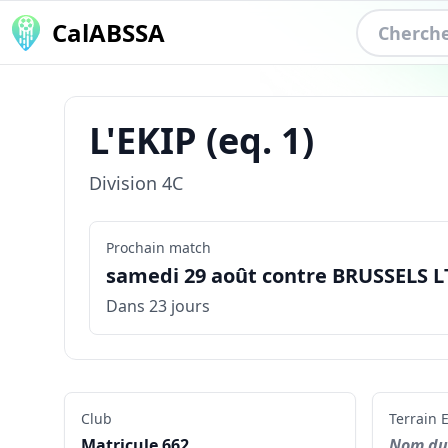
CalABSSA
L'EKIP
(eq.
1
)
Division
4C
Prochain match
samedi 29 août contre BRUSSELS LT
Dans 23 jours
Club
Terrain
E
Matricule
662
Nom du 