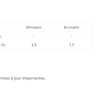
BP/match
BC/match
0
)
-
-
+18
)
2.5
1.7
 mises à jour importantes.