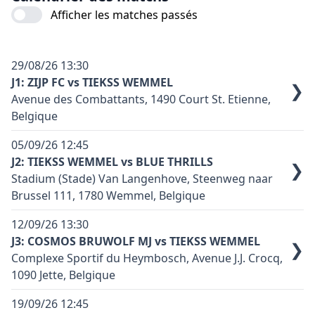
Afficher les matches passés
29/08/26
13:30
J1: ZIJP FC vs TIEKSS WEMMEL
❯
Avenue des Combattants, 1490 Court St. Etienne,
Belgique
Terrain synthétique: oui
05/09/26
12:45
Code terrain: C02
J2: TIEKSS WEMMEL vs BLUE THRILLS
❯
Stadium (Stade) Van Langenhove, Steenweg naar
Couleur principale équipe domicile: Noir et blanc
Brussel 111, 1780 Wemmel, Belgique
Couleur principale équipe exterieure: Noir
Terrain synthétique: non
Contact équipe domicile: Perez Y Doeste E
12/09/26
13:30
Code terrain: W16
(0472.34.61.81 - fczijp@outlook.com)
J3: COSMOS BRUWOLF MJ vs TIEKSS WEMMEL
❯
Complexe Sportif du Heymbosch, Avenue J.J. Crocq,
Couleur principale équipe domicile: Noir
Accès voiture : Ring ouest: Direction Waterloo, prendre
1090 Jette, Belgique
Couleur principale équipe exterieure: Bleu marine
la sortie "butte du lion" , prendre à droite, puis au feu
Terrain synthétique: oui
rouge prendre à droite, rouler jusque Genappe et
Contact équipe domicile: Mme. De Decker N
19/09/26
12:45
Code terrain: J01