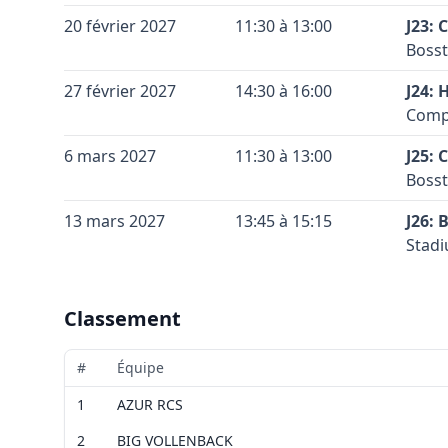
gauch
Conta
Coule
Terra
Vérif
+
20 février 2027
11:30 à 13:00
Ou : 
J23:
Coule
Code 
Accès
Voir 
Bosst
−
Leaflet
|
©
OpenStreetMap
contributors ©
CARTO
Vérif
Sous 
Conta
Coule
Terra
Voir 
+
27 février 2027
14:30 à 16:00
signa
J24:
Leaflet
|
©
OpenStreetMap
contributors ©
CARTO
Coule
Code 
Accès
Le te
Comp
−
Soier
Conta
Coule
Terra
Vérif
+
6 mars 2027
11:30 à 13:00
Armée
J25:
Coule
Code 
Accès
Voir 
route
Bosst
−
Leaflet
|
©
OpenStreetMap
contributors ©
CARTO
la br
Conta
Coule
Terra
Vérif
+
13 mars 2027
13:45 à 15:15
prend
J26:
Coule
Code 
Accès
Voir 
Stadi
−
Leaflet
|
©
OpenStreetMap
contributors ©
CARTO
Vérif
Sous 
Conta
Coule
Terra
Voir 
+
signa
Leaflet
|
©
OpenStreetMap
contributors ©
CARTO
Coule
Code 
Accès
Le te
−
Classement
Namur
Conta
Coule
Vérif
par l
Coule
Accès
#
Équipe
Voir 
Leaflet
|
©
OpenStreetMap
contributors ©
CARTO
Vérif
Sous 
Conta
1
AZUR RCS
Voir 
signa
Leaflet
|
©
OpenStreetMap
contributors ©
CARTO
Accès
Le te
2
BIG VOLLENBACK