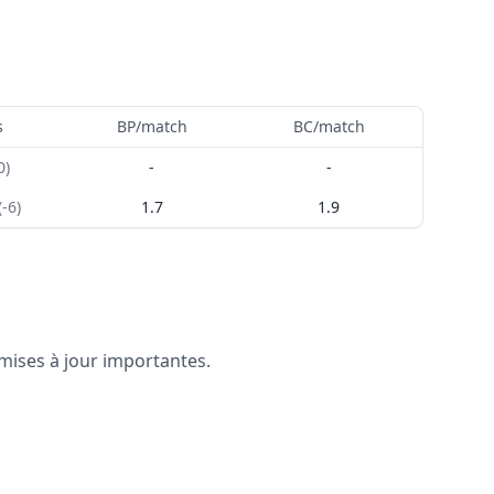
s
BP/match
BC/match
0
)
-
-
(
-6
)
1.7
1.9
 mises à jour importantes.