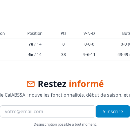
ion
Position
Pts
V-N-D
But
7e
/
14
0
0
-
0
-
0
0
-
0
(
6e
/
14
33
9
-
6
-
11
43
-
49
Restez
informé
 CalABSSA : nouvelles fonctionnalités, début de saison, et
S'inscrire
Désinscription possible à tout moment.