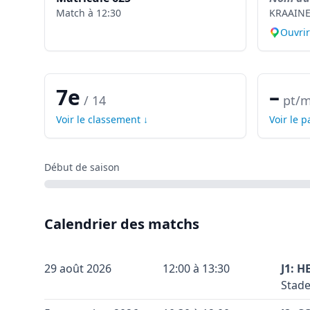
Match à
12:30
KRAAIN
Ouvri
7e
–
/
14
pt/m
Voir le classement ↓
Voir le 
Début de saison
Calendrier des matchs
29 août 2026
12:00 à 13:30
J1: 
Stade
Terra