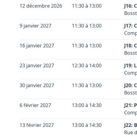
Conta
Coule
Terra
Vérif
+
12 décembre 2026
11:30 à 13:00
J16:
Coule
Vérif
Code 
Accès
Voir 
Bosst
−
Leaflet
|
©
OpenStreetMap
contributors ©
CARTO
Voir 
Sous 
Conta
Leaflet
|
©
OpenStreetMap
contributors ©
CARTO
Coule
Terra
+
9 janvier 2027
11:30 à 13:00
signa
J17:
Coule
Code 
Accès
Le te
Comp
−
Sous 
Conta
Coule
Terra
Vérif
+
16 janvier 2027
11:30 à 13:00
signa
J18:
Coule
Code 
Accès
Voir 
Le te
Bosst
−
Leaflet
|
©
OpenStreetMap
contributors ©
CARTO
Meche
Conta
Coule
Terra
Vérif
+
23 janvier 2027
12:30 à 14:00
Par 
J19:
Coule
Code 
Accès
Voir 
Meche
Compl
−
Leaflet
|
©
OpenStreetMap
contributors ©
CARTO
Sous 
Conta
Coule
Terra
Vérif
+
30 janvier 2027
11:30 à 13:00
signa
J20:
Coule
Code 
Accès
Voir 
Le te
Bosst
−
Leaflet
|
©
OpenStreetMap
contributors ©
CARTO
Namur
Conta
Coule
Terra
Vérif
+
6 février 2027
13:00 à 14:30
par l
J21:
Coule
Code 
Accès
Voir 
Compl
−
Leaflet
|
©
OpenStreetMap
contributors ©
CARTO
Vérif
Sous 
Conta
Coule
Terra
Voir 
+
13 février 2027
13:00 à 14:30
signa
J22:
Leaflet
|
©
OpenStreetMap
contributors ©
CARTO
Coule
Code 
Accès
Le te
Rue d
−