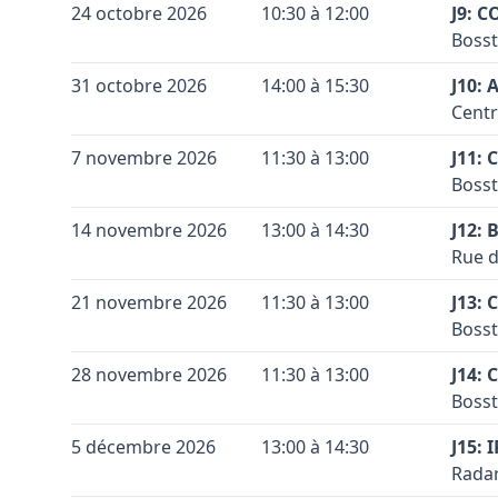
Vérif
Terra
Vérif
+
24 octobre 2026
10:30 à 12:00
J9: 
Vérif
Coule
Voir 
Code 
Accès
Voir 
Bosst
−
Leaflet
|
©
OpenStreetMap
contributors ©
CARTO
Voir 
Leaflet
|
©
OpenStreetMap
contributors ©
CARTO
Leaflet
|
©
OpenStreetMap
contributors ©
CARTO
Sous 
Conta
Coule
Terra
+
31 octobre 2026
14:00 à 15:30
signa
J10:
Coule
Code 
Accès
Le te
Centr
−
Conta
Coule
Vérif
Terra
Vérif
+
7 novembre 2026
11:30 à 13:00
J11:
Coule
Voir 
Code 
Accès
Voir 
Bosst
−
Leaflet
|
©
OpenStreetMap
contributors ©
CARTO
Leaflet
|
©
OpenStreetMap
contributors ©
CARTO
Sous 
Conta
Coule
Terra
+
14 novembre 2026
13:00 à 14:30
signa
J12:
Coule
Code 
Accès
Le te
Rue d
−
Sous 
Conta
Coule
Terra
Vérif
+
21 novembre 2026
11:30 à 13:00
signa
J13:
Coule
Code 
Accès
Voir 
Le te
Bosst
−
Leaflet
|
©
OpenStreetMap
contributors ©
CARTO
premi
Conta
Coule
Terra
Vérif
+
28 novembre 2026
11:30 à 13:00
J. Du
J14:
Coule
Code 
Accès
Voir 
Bosst
−
Leaflet
|
©
OpenStreetMap
contributors ©
CARTO
Vérif
Sous 
Conta
Coule
Terra
Voir 
+
5 décembre 2026
13:00 à 14:30
signa
J15:
Leaflet
|
©
OpenStreetMap
contributors ©
CARTO
Coule
Code 
Accès
Le te
Radar
−
droit