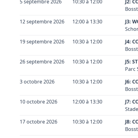
+
5 septembre 2026
10:30 à 12:00
J2: 
Code 
Bosst
−
Coule
Terra
+
12 septembre 2026
12:00 à 13:30
J3: 
Coule
Code 
Schon
−
Conta
Coule
Terra
+
19 septembre 2026
10:30 à 12:00
J4: 
Coule
Code 
Accès
Bosst
−
Conta
Coule
Vérif
Terra
+
26 septembre 2026
10:30 à 12:00
J5: 
Coule
Voir 
Code 
Accès
Parc 
−
Leaflet
|
©
OpenStreetMap
contributors ©
CARTO
Sous 
Conta
Coule
Terra
+
3 octobre 2026
10:30 à 12:00
signa
J6: 
Coule
Code 
Accès
Le te
Bosst
−
Au ro
Conta
Coule
Terra
Vérif
+
10 octobre 2026
12:00 à 13:30
sur l
J7: 
Coule
Code 
Accès
Voir 
penda
Stade
−
Leaflet
|
©
OpenStreetMap
contributors ©
CARTO
Sous 
Conta
de Du
Coule
Terra
+
17 octobre 2026
10:30 à 12:00
signa
J8: 
prend
Coule
Code 
Accès
Le te
Bosst
−
Le ter
Conta
Coule