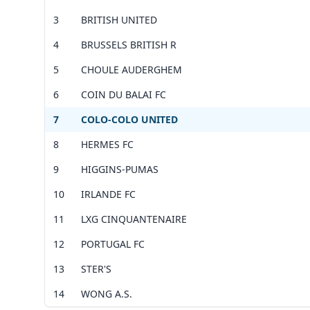
aan d
Vérif
3
BRITISH UNITED
m. vo
Voir 
4
BRUSSELS BRITISH R
Leaflet
|
©
OpenStreetMap
contributors ©
CARTO
Vérif
Voir 
5
CHOULE AUDERGHEM
Leaflet
|
©
OpenStreetMap
contributors ©
CARTO
6
COIN DU BALAI FC
7
COLO-COLO UNITED
8
HERMES FC
9
HIGGINS-PUMAS
10
IRLANDE FC
11
LXG CINQUANTENAIRE
12
PORTUGAL FC
13
STER'S
14
WONG A.S.