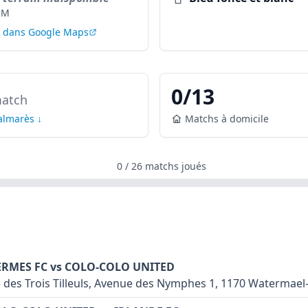
EM
r dans Google Maps
0
/
13
atch
palmarès ↓
Matchs à domicile
0
/
26
matchs joués
HERMES FC vs COLO-COLO UNITED
 des Trois Tilleuls, Avenue des Nymphes 1, 1170 Watermael-
in synthétique: non