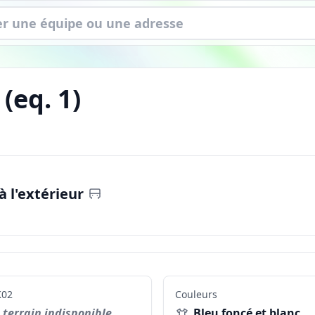
(eq.
1
)
 l'extérieur
02
Couleurs
terrain indisponible
Bleu foncé et blanc