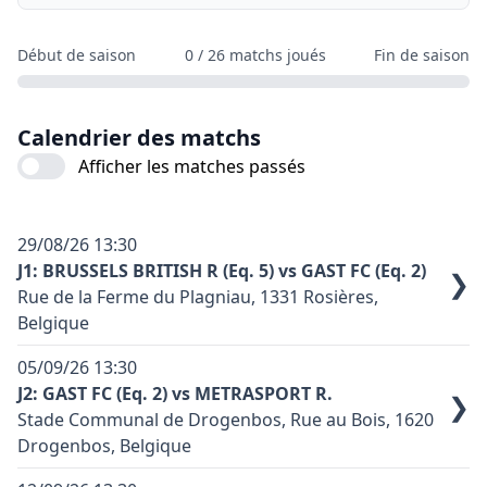
Début de saison
0
/
26
matchs joués
Fin de saison
Calendrier des matchs
Afficher les matches passés
29/08/26
13:30
J1: BRUSSELS BRITISH R (Eq. 5) vs GAST FC (Eq. 2)
❯
Rue de la Ferme du Plagniau, 1331 Rosières,
Belgique
Terrain synthétique: oui
05/09/26
13:30
Code terrain: R02
J2: GAST FC (Eq. 2) vs METRASPORT R.
❯
Stade Communal de Drogenbos, Rue au Bois, 1620
Couleur principale équipe domicile: Blanc
Drogenbos, Belgique
Couleur principale équipe exterieure: Jaune
Terrain synthétique: non