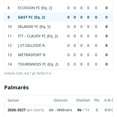
+
−
8
ECUSSON FC (Eq. 2)
0
0
0
0
0
0
9
GAST FC (Eq. 2)
0
0
0
0
0
0
Leaflet
|
©
OpenStreetMap
contributors ©
CARTO
10
IRLANDE FC (Eq. 5)
0
0
0
0
0
0
11
ITT - CLAUDY FC (Eq. 2)
0
0
0
0
0
0
12
J.ST-GILLOISE R.
0
0
0
0
0
0
13
METRASPORT R.
0
0
0
0
0
0
14
TOURINNOIS FC (Eq. 2)
0
0
0
0
0
0
victoire 3 pts, nul 1 pt, forfait 5-0
Palmarès
Saison
Division
Position
Pts
V-N-D
2026-2027
(en cours)
6A · Vétérans
9e
/
14
0
0
-
0
-
0