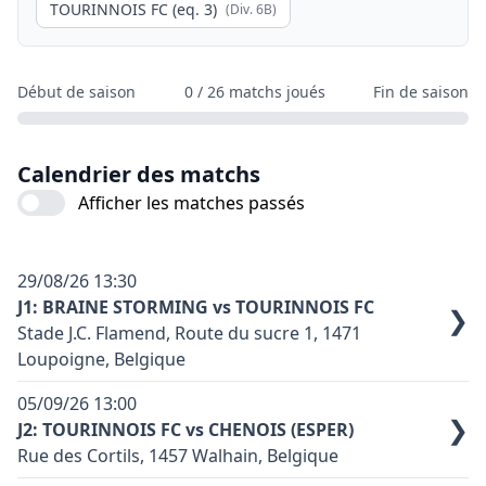
TOURINNOIS FC (eq. 3)
(Div.
6B
)
Début de saison
0
/
26
matchs joués
Fin de saison
Calendrier des matchs
Afficher les matches passés
29/08/26
13:30
J1: BRAINE STORMING vs TOURINNOIS FC
❯
Stade J.C. Flamend, Route du sucre 1, 1471
Loupoigne, Belgique
Terrain synthétique: non
05/09/26
13:00
Code terrain: L01
❯
J2: TOURINNOIS FC vs CHENOIS (ESPER)
Rue des Cortils, 1457 Walhain, Belgique
Couleur principale équipe domicile: Bordeaux
Couleur principale équipe exterieure: Rouge