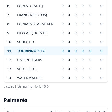
Voir sur calabssa:
lien
+
6
FORESTOISE E.J.
0
0
0
0
0
0
−
+
7
FRANGINOS (LOS)
0
0
0
0
0
0
−
8
LORRAINE(LA)-MTM.R
0
0
0
0
0
0
Leaflet
|
©
OpenStreetMap
contributors ©
CARTO
9
NEW ARQUOIS FC
0
0
0
0
0
0
Leaflet
|
©
OpenStreetMap
contributors ©
CARTO
10
SCHEUT FC
0
0
0
0
0
0
11
TOURINNOIS FC
0
0
0
0
0
0
12
UNION TIGERS
0
0
0
0
0
0
13
VETUSO FC.
0
0
0
0
0
0
14
WATERMAEL FC
0
0
0
0
0
0
victoire 3 pts, nul 1 pt, forfait 5-0
Palmarès