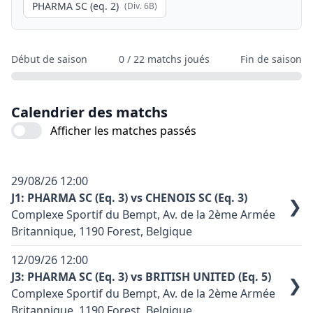
PHARMA SC (eq. 2)
(Div.
6B
)
Début de saison
0
/
22
matchs joués
Fin de saison
Calendrier des matchs
Afficher les matches passés
29/08/26
12:00
J1: PHARMA SC (Eq. 3) vs CHENOIS SC (Eq. 3)
❯
Complexe Sportif du Bempt, Av. de la 2ème Armée
Britannique, 1190 Forest, Belgique
Terrain synthétique: oui
12/09/26
12:00
Code terrain: F01
J3: PHARMA SC (Eq. 3) vs BRITISH UNITED (Eq. 5)
❯
Complexe Sportif du Bempt, Av. de la 2ème Armée
Couleur principale équipe domicile: Bleu
Britannique, 1190 Forest, Belgique
Couleur principale équipe exterieure: Noir et rouge