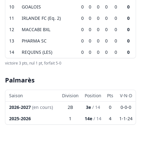
environ 200m sur la gauche.
10
GOALOIS
0
0
0
0
0
0
Vérifiez toujours ces infos sur
lien
11
IRLANDE FC (Eq. 2)
0
0
0
0
0
0
Voir sur calabssa:
lien
12
MACCABI BXL
0
0
0
0
0
0
+
13
PHARMA SC
0
0
0
0
0
0
−
14
REQUINS (LES)
0
0
0
0
0
0
victoire 3 pts, nul 1 pt, forfait 5-0
Leaflet
|
©
OpenStreetMap
contributors ©
CARTO
Palmarès
Saison
Division
Position
Pts
V-N-D
2026-2027
(en cours)
2B
3e
/
14
0
0
-
0
-
0
2025-2026
1
14e
/
14
4
1
-
1
-
24