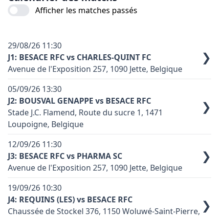
Afficher les matches passés
29/08/26
11:30
❯
J1: BESACE RFC vs CHARLES-QUINT FC
Avenue de l'Exposition 257, 1090 Jette, Belgique
Terrain synthétique: oui
05/09/26
13:30
Code terrain: J02
J2: BOUSVAL GENAPPE vs BESACE RFC
❯
Stade J.C. Flamend, Route du sucre 1, 1471
Couleur principale équipe domicile: Bleu
Loupoigne, Belgique
Couleur principale équipe exterieure: Bleu ciel
Terrain synthétique: oui
Contact équipe domicile: Masset M. (0485.61.39.19 -
12/09/26
11:30
Code terrain: L01
❯
rfcbesace.024@gmail.com)
J3: BESACE RFC vs PHARMA SC
Avenue de l'Exposition 257, 1090 Jette, Belgique
Couleur principale équipe domicile: Noir et gris
Accès voiture : Ring de Bruxelles, sortie 9 Jette.
Couleur principale équipe exterieure: Bleu
Terrain synthétique: oui
En venant de Zaventem, prendre à gauche à la sortie,
19/09/26
10:30
Code terrain: J02
en venant de Charleroi prendre à droite. Au feu rouge
Contact équipe domicile: Toussaint Y (0475.42.41.78 -
J4: REQUINS (LES) vs BESACE RFC
❯
continuer sur +/- 1 km jusqu'au rond point. Le terrain
YUTTT1470@gmail.com)
Chaussée de Stockel 376, 1150 Woluwé-Saint-Pierre,
Couleur principale équipe domicile: Bleu