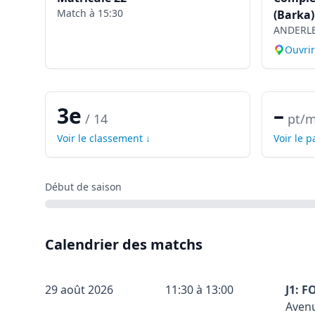
Match à
15:30
(Barka)
ANDERL
Ouvri
3e
–
/
14
pt/m
Voir le classement ↓
Voir le 
Début de saison
Calendrier des matchs
29 août 2026
11:30 à 13:00
J1: 
Avenu