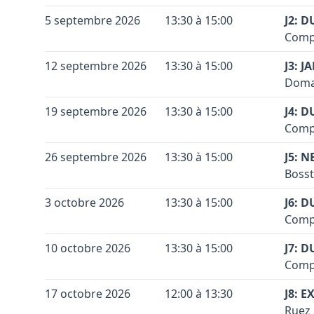
Terra
+
5 septembre 2026
13:30 à 15:00
J2: 
Code 
Compl
−
Coule
Terra
+
12 septembre 2026
13:30 à 15:00
J3: 
Coule
Code 
Domai
−
Conta
Coule
Terra
+
19 septembre 2026
13:30 à 15:00
J4: D
Coule
Code 
Accès
Compl
−
rouge
Conta
Coule
Terra
+
26 septembre 2026
13:30 à 15:00
sorti
J5: N
Coule
Code 
Accès
Par l
Bosst
−
Venan
Conta
ensui
Coule
Terra
+
3 octobre 2026
13:30 à 15:00
M. Ca
J6: 
terra
Coule
Code 
Accès
Compl
−
Vérif
passe
Vérif
Conta
Coule
Terra
Voir 
+
10 octobre 2026
13:30 à 15:00
tourn
J7: D
Voir 
Leaflet
|
©
OpenStreetMap
contributors ©
CARTO
Coule
Code 
Leaflet
|
©
OpenStreetMap
contributors ©
CARTO
Accès
Au 4è
Compl
−
Venan
Conta
et pé
Coule
Terra
+
17 octobre 2026
12:00 à 13:30
M. Ca
J8: 
Progr
Coule
Code 
Accès
Ruez 
−