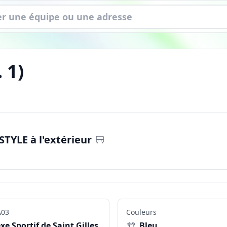
.
1
)
TYLE à l'extérieur
03
Couleurs
e Sportif de Saint Gilles
Bleu