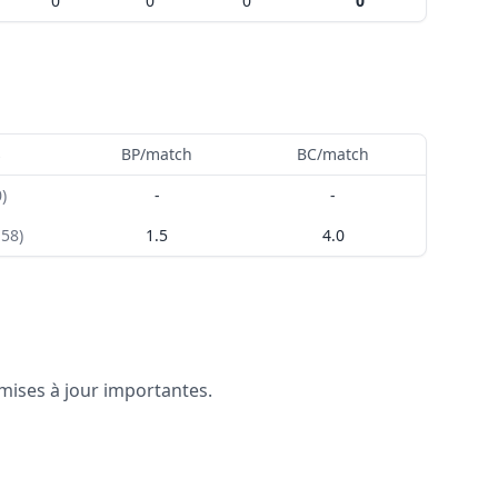
0
0
0
0
s
BP/match
BC/match
0
)
-
-
-58
)
1.5
4.0
 mises à jour importantes.