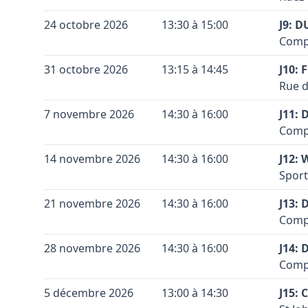
Vérif
Sous 
Vérif
Conta
Coule
Terra
Voir 
+
24 octobre 2026
13:30 à 15:00
signa
J9: 
Voir 
Leaflet
|
©
OpenStreetMap
contributors ©
CARTO
Coule
Code 
Leaflet
|
©
OpenStreetMap
contributors ©
CARTO
Accès
Le te
Compl
−
Venan
Conta
Coule
Terra
Vérif
+
31 octobre 2026
13:15 à 14:45
M. Ca
J10:
Coule
Code 
Accès
Voir 
Rue d
−
Leaflet
|
©
OpenStreetMap
contributors ©
CARTO
Vérif
Venan
Conta
Coule
Terra
Voir 
+
7 novembre 2026
14:30 à 16:00
M. Ca
J11: 
Leaflet
|
©
OpenStreetMap
contributors ©
CARTO
Coule
Code 
Accès
Compl
−
Vérif
Conti
Conta
Coule
Terra
Voir 
+
14 novembre 2026
14:30 à 16:00
le ci
J12: 
Leaflet
|
©
OpenStreetMap
contributors ©
CARTO
Coule
Code 
Accès
Sport
−
Vérif
Venan
Conta
Coule
Terra
Voir 
+
21 novembre 2026
14:30 à 16:00
M. Ca
J13:
Leaflet
|
©
OpenStreetMap
contributors ©
CARTO
Coule
Code 
Accès
Compl
−
Vérif
en di
Conta
Coule
Terra
Voir 
+
28 novembre 2026
14:30 à 16:00
trois
J14:
Leaflet
|
©
OpenStreetMap
contributors ©
CARTO
Coule
Code 
Accès
Compl
−
Vérif
Venan
Conta
Coule
Terra
Voir 
+
5 décembre 2026
13:00 à 14:30
M. Ca
J15:
Leaflet
|
©
OpenStreetMap
contributors ©
CARTO
Coule
Code 
Accès