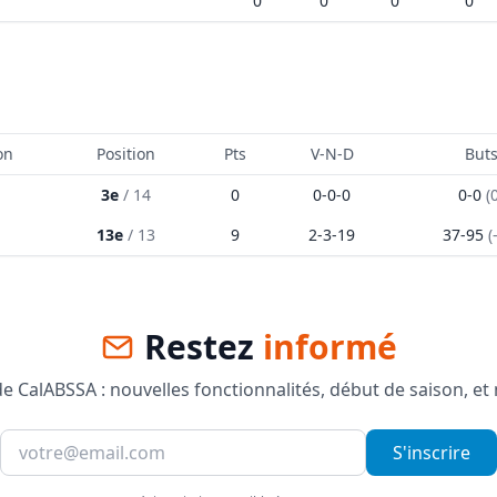
0
0
0
0
on
Position
Pts
V-N-D
But
3e
/
14
0
0
-
0
-
0
0
-
0
(
13e
/
13
9
2
-
3
-
19
37
-
95
(
Restez
informé
 CalABSSA : nouvelles fonctionnalités, début de saison, et
S'inscrire