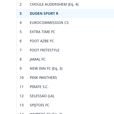
Accès
Voir 
2
CHOULE AUDERGHEM (Eq. 4)
Leaflet
|
©
OpenStreetMap
contributors ©
CARTO
Vérif
direc
Voir 
3
DUDEN SPORT R
Bosla
Leaflet
|
©
OpenStreetMap
contributors ©
CARTO
jusqu
4
EUROCOMMISSION CS
Vérif
5
EXTRA TIME FC
Voir 
Leaflet
|
©
OpenStreetMap
contributors ©
CARTO
6
FOOT AZBE FC
7
FOOT FRITESTYLE
8
JAMAL FC
9
NEW INN FC (Eq. 3)
10
PINK PANTHERS
11
PIRATE S.C.
12
SELESSAO (LA)
13
SPIJTOIS FC