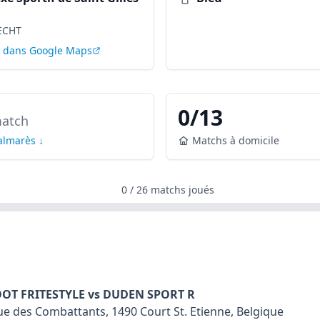
ECHT
r dans Google Maps
0
/
13
atch
palmarès ↓
Matchs à domicile
0
/
26
matchs joués
FOOT FRITESTYLE vs DUDEN SPORT R
e des Combattants, 1490 Court St. Etienne, Belgique