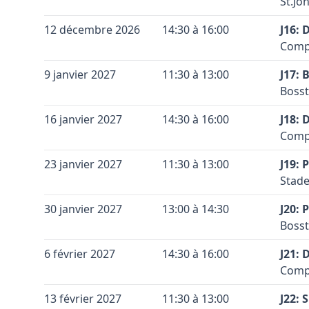
St.Jo
−
Vérif
à dro
Conta
Coule
Terra
Voir 
+
12 décembre 2026
14:30 à 16:00
L'ent
J16:
Leaflet
|
©
OpenStreetMap
contributors ©
CARTO
Coule
Code 
Accès
Par l
Compl
−
Venan
Conta
devan
Coule
Terra
+
9 janvier 2027
11:30 à 13:00
M. Ca
J17:
signa
Coule
Code 
Accès
Bosst
−
mètre
Vérif
Venan
Conta
Coule
Terra
Voir 
+
16 janvier 2027
14:30 à 16:00
M. Ca
J18: 
Vérif
Leaflet
|
©
OpenStreetMap
contributors ©
CARTO
Coule
Code 
Accès
Compl
−
Voir 
Vérif
Leaflet
|
©
OpenStreetMap
contributors ©
CARTO
jusqu
Conta
Coule
Terra
Voir 
+
23 janvier 2027
11:30 à 13:00
J19:
Leaflet
|
©
OpenStreetMap
contributors ©
CARTO
Coule
Vérif
Code 
Accès
Stade
−
Voir 
Venan
Conta
Leaflet
|
©
OpenStreetMap
contributors ©
CARTO
Coule
Terra
+
30 janvier 2027
13:00 à 14:30
M. Ca
J20: 
Coule
Code 
Accès
Bosst
−
Vérif
Sous 
Conta
Coule
Terra
Voir 
+
6 février 2027
14:30 à 16:00
signa
J21:
Leaflet
|
©
OpenStreetMap
contributors ©
CARTO
Coule
Code 
Accès
Le te
Compl
−
Venan
Conta
Coule
Terra
Vérif
+
13 février 2027
11:30 à 13:00
M. Ca
J22:
Coule