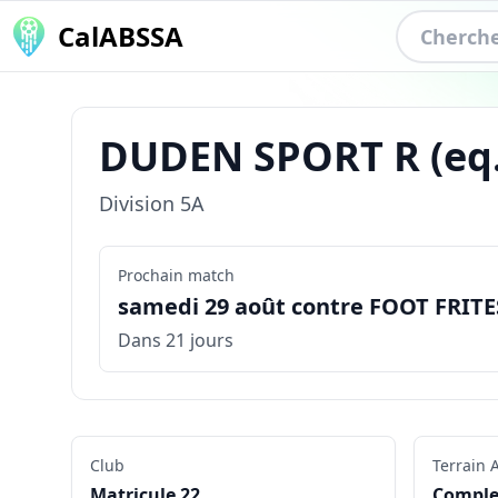
CalABSSA
DUDEN SPORT R
(eq
Division
5A
Prochain match
samedi 29 août contre FOOT FRITES
Dans 21 jours
Club
Terrain
A
Matricule
22
Complex