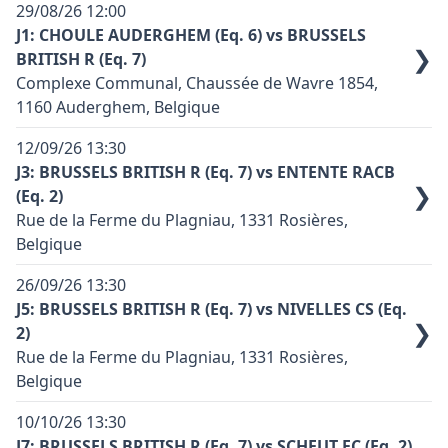
29/08/26
12:00
J1: CHOULE AUDERGHEM (Eq. 6) vs BRUSSELS
❯
BRITISH R (Eq. 7)
Complexe Communal, Chaussée de Wavre 1854,
1160 Auderghem, Belgique
Terrain synthétique: oui
12/09/26
13:30
Code terrain: A11
J3: BRUSSELS BRITISH R (Eq. 7) vs ENTENTE RACB
❯
(Eq. 2)
Couleur principale équipe domicile: Blanc
Rue de la Ferme du Plagniau, 1331 Rosières,
Couleur principale équipe exterieure: Blanc
Belgique
Contact équipe domicile: Vandenplas D. (0476.54.48.01
Terrain synthétique: oui
- dav_54@hotmail.com)
26/09/26
13:30
Code terrain: R02
J5: BRUSSELS BRITISH R (Eq. 7) vs NIVELLES CS (Eq.
Accès voiture : En venant de Bruxelles par la chaussée
❯
2)
Couleur principale équipe domicile: Blanc
de Wavre, rejoindre le du début de l'autoroute
Rue de la Ferme du Plagniau, 1331 Rosières,
Couleur principale équipe exterieure: Rouge
Bruxelles-Namur, utiliser la bande de droite pendant
Belgique
+/- 200 m. et descendre devant le bâtiment de l'ADEPS,
Contact équipe domicile: Golighyly T (0474.40.43.99 -
Terrain synthétique: oui
puis passer par le tunnel à gauche (en dessous de
abssa-sec@rbbfc.org)
10/10/26
13:30
Code terrain: R02
l'autoroute). Le terrain se trouve à 200 m. Le stade est
J7: BRUSSELS BRITISH R (Eq. 7) vs SCHEUT FC (Eq. 2)