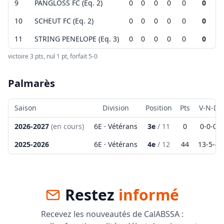
9
PANGLOSS FC (Eq. 2)
0
0
0
0
0
0
Leaflet
|
©
OpenStreetMap
contributors ©
CARTO
10
SCHEUT FC (Eq. 2)
0
0
0
0
0
0
11
STRING PENELOPE (Eq. 3)
0
0
0
0
0
0
victoire 3 pts, nul 1 pt, forfait 5-0
Palmarès
Saison
Division
Position
Pts
V-N-D
2026-2027
(en cours)
6E · Vétérans
3e
/
11
0
0
-
0
-
0
2025-2026
6E · Vétérans
4e
/
12
44
13
-
5
-
4
Restez
informé
Recevez les nouveautés de CalABSSA :