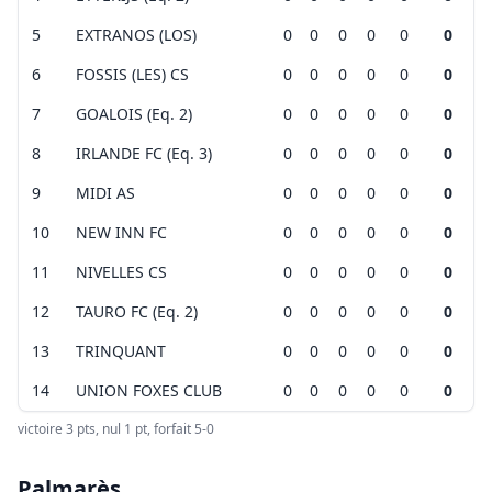
Vérifiez toujours ces infos sur
lien
+
5
EXTRANOS (LOS)
0
0
0
0
0
0
Voir sur calabssa:
lien
−
6
FOSSIS (LES) CS
0
0
0
0
0
0
+
7
GOALOIS (Eq. 2)
0
0
0
0
0
0
−
Leaflet
|
©
OpenStreetMap
contributors ©
CARTO
8
IRLANDE FC (Eq. 3)
0
0
0
0
0
0
9
MIDI AS
0
0
0
0
0
0
Leaflet
|
©
OpenStreetMap
contributors ©
CARTO
10
NEW INN FC
0
0
0
0
0
0
11
NIVELLES CS
0
0
0
0
0
0
12
TAURO FC (Eq. 2)
0
0
0
0
0
0
13
TRINQUANT
0
0
0
0
0
0
14
UNION FOXES CLUB
0
0
0
0
0
0
victoire 3 pts, nul 1 pt, forfait 5-0
Palmarès